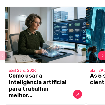
abril 23rd, 2026
abril 29
Como usar a
As 5 
inteligência artificial
cient
para trabalhar
melhor...