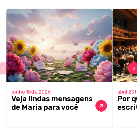
junho 15th, 2026
abril 29
Veja lindas mensagens
Por q
de Maria para você
escri