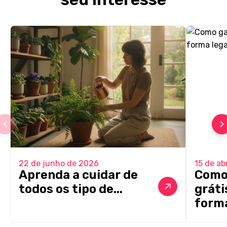
22 de junho de 2026
15 de ab
Aprenda a cuidar de
Como
todos os tipo de...
gráti
forma