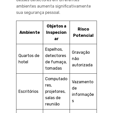
ambientes aumenta significativamente
sua segurança pessoal.
Objetos a
Risco
Ambiente
Inspecion
Potencial
ar
Espelhos,
Gravação
Quartos de
detectores
não
hotel
de fumaça,
autorizada
tomadas
Computado
Vazamento
res,
de
Escritórios
projetores,
informaçõe
salas de
s
reunião