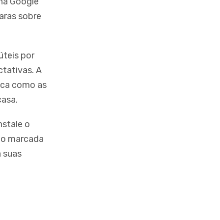
 na Google
laras sobre
úteis por
ctativas. A
ica como as
casa.
nstale o
ção marcada
a suas