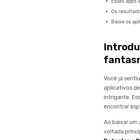
Esses apps s
Os resultado
Baixe os apl
Introdu
fantas
Você já sentiu
aplicativos d
intrigante. Es
encontrar espí
Ao baixar um 
voltada princ