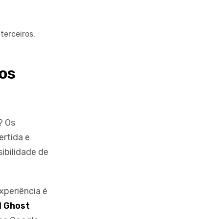
terceiros.
aos
? Os
ertida e
sibilidade de
xperiência é
l Ghost