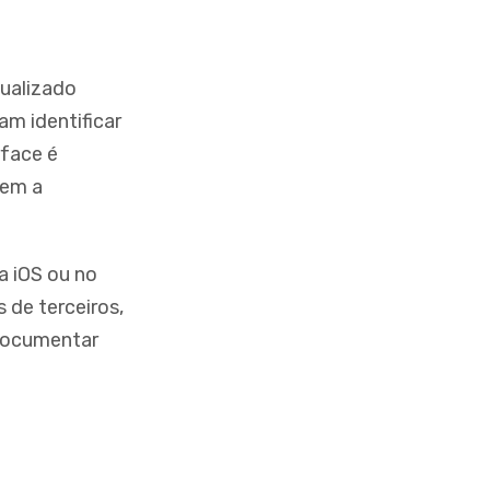
tualizado
am identificar
rface é
sem a
a iOS ou no
 de terceiros,
 documentar