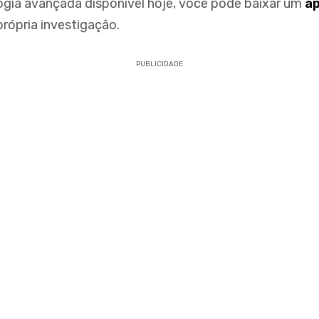
gia avançada disponível hoje, você pode baixar um
a
rópria investigação.
PUBLICIDADE