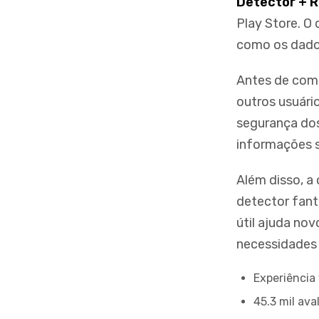
Detector + 
Play Store. O 
como os dados
Antes de come
outros usuári
segurança dos
informações s
Além disso, a
detector fant
útil ajuda no
necessidades 
Experiência
45.3 mil ava