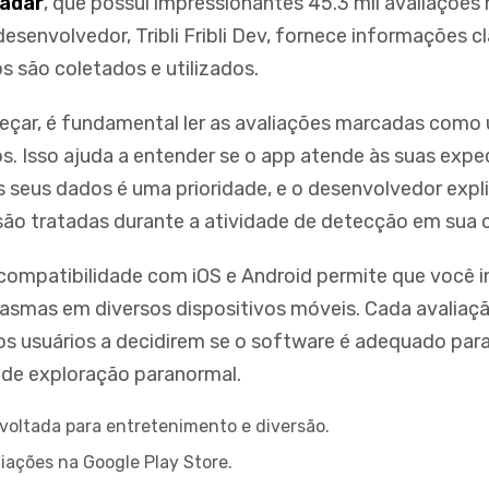
Radar
, que possui impressionantes 45.3 mil avaliações
desenvolvedor, Tribli Fribli Dev, fornece informações c
 são coletados e utilizados.
çar, é fundamental ler as avaliações marcadas como 
os. Isso ajuda a entender se o app atende às suas expe
 seus dados é uma prioridade, e o desenvolvedor expl
ão tratadas durante a atividade de detecção em sua 
 compatibilidade com iOS e Android permite que você i
asmas em diversos dispositivos móveis. Cada avalia
vos usuários a decidirem se o software é adequado par
de exploração paranormal.
 voltada para entretenimento e diversão.
liações na Google Play Store.