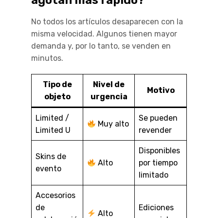
agotan más rápido?
No todos los artículos desaparecen con la
misma velocidad. Algunos tienen mayor
demanda y, por lo tanto, se venden en
minutos.
Tipo de
Nivel de
Motivo
objeto
urgencia
Limited /
Se pueden
Muy alto
Limited U
revender
Disponibles
Skins de
Alto
por tiempo
evento
limitado
Accesorios
de
Ediciones
Alto