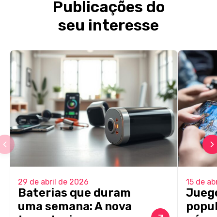
Publicações do
seu interesse
29 de abril de 2026
15 de ab
Baterias que duram
Jueg
uma semana: A nova
popul