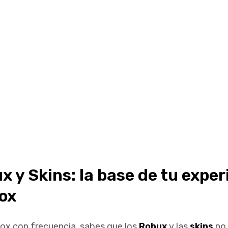
 y Skins: la base de tu exper
ox
lox con frecuencia, sabes que los
Robux
y las
skins
no 