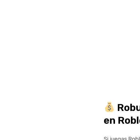
Robux
en Robl
Si juegas Rob