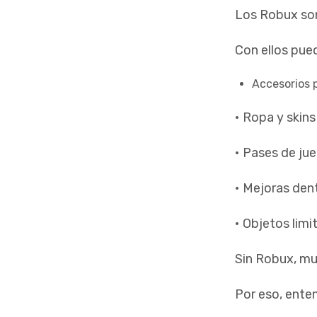
Los Robux son 
Con ellos pue
Accesorios 
• Ropa y skins
• Pases de ju
• Mejoras den
• Objetos lim
Sin Robux, mu
Por eso, ente