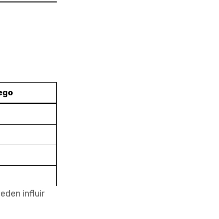
uego
den influir