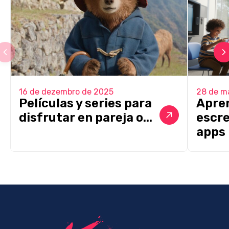
16 de dezembro de 2025
28 de m
Películas y series para
Apren
disfrutar en pareja o...
escr
apps