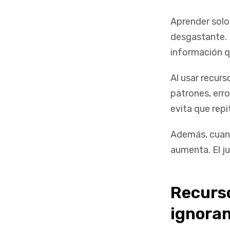
Aprender solo 
desgastante. 
información q
Al usar recur
patrones, err
evita que rep
Además, cuand
aumenta. El j
Recurs
ignora