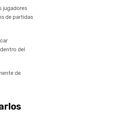
s jugadores
os de partidas
icar
 dentro del
amente de
arlos