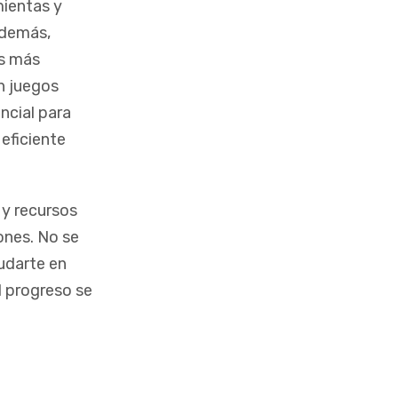
mientas y
además,
es más
n juegos
ncial para
eficiente
 y recursos
ones. No se
yudarte en
l progreso se