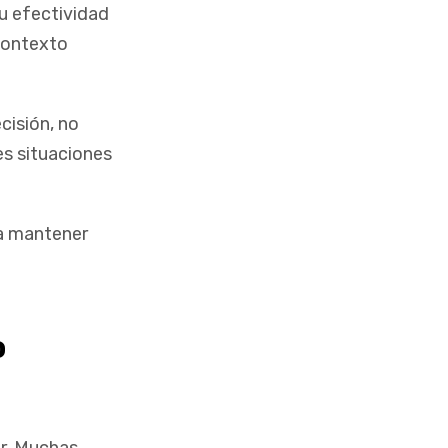
su efectividad
contexto
cisión, no
es situaciones
a mantener
o