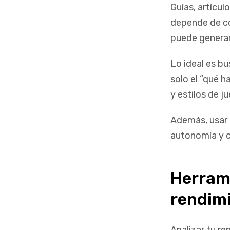
Guías, artícu
depende de có
puede generar
Lo ideal es bu
solo el “qué h
y estilos de j
Además, usar
autonomía y cr
Herrami
rendim