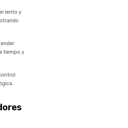
er lento y
ostrando
ntender
ra tiempo y
control
ógica.
dores